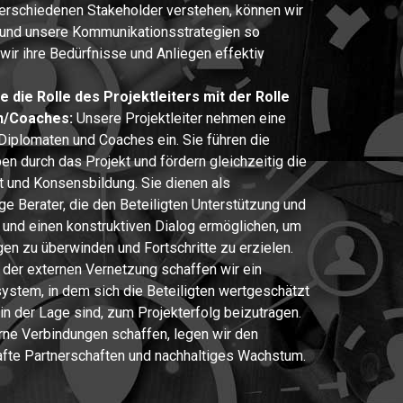
 verschiedenen Stakeholder verstehen, können wir
 und unsere Kommunikationsstrategien so
wir ihre Bedürfnisse und Anliegen effektiv
 die Rolle des Projektleiters mit der Rolle
n/Coaches:
Unsere Projektleiter nehmen eine
 Diplomaten und Coaches ein. Sie führen die
n durch das Projekt und fördern gleichzeitig die
und Konsensbildung. Sie dienen als
e Berater, die den Beteiligten Unterstützung und
n und einen konstruktiven Dialog ermöglichen, um
en zu überwinden und Fortschritte zu erzielen.
der externen Vernetzung schaffen wir ein
stem, in dem sich die Beteiligten wertgeschätzt
in der Lage sind, zum Projekterfolg beizutragen.
rne Verbindungen schaffen, legen wir den
afte Partnerschaften und nachhaltiges Wachstum.