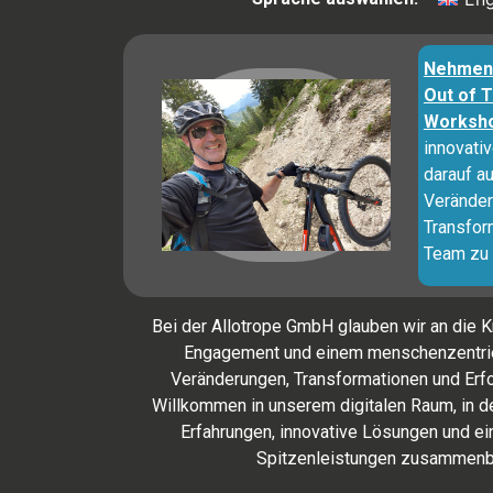
Nehmen 
Out of 
Worksho
innovati
darauf au
Veränder
Transfor
Team zu 
Bei der Allotrope GmbH glauben wir an die K
Engagement und einem menschenzentrie
Veränderungen, Transformationen und Erfo
Willkommen in unserem digitalen Raum, in de
Erfahrungen, innovative Lösungen und e
Spitzenleistungen zusammenb