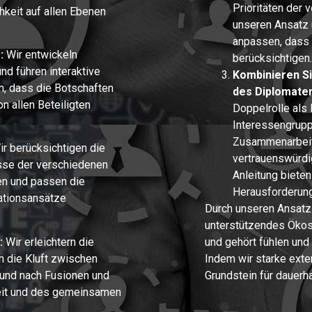
Prioritäten der
hkeit auf allen Ebenen
unseren Ansatz
anpassen, dass 
:
Wir entwickeln
berücksichtigen.
d führen interaktive
Kombinieren Sie
n, dass die Botschaften
des Diplomate
on allen Beteiligten
Doppelrolle als
Interessengruppe
Zusammenarbeit 
r berücksichtigen die
vertrauenswürdig
se der verschiedenen
Anleitung biete
en und passen die
Herausforderung
ationsansätze
Durch unseren Ansatz 
unterstützendes Ökosy
:
Wir erleichtern die
und gehört fühlen und 
en die Kluft zwischen
Indem wir starke exte
und nach Fusionen und
Grundstein für dauerh
heit und des gemeinsamen