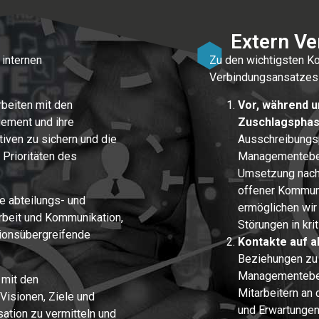
Extern Ve
internen
Zu den wichtigsten K
Verbindungsansatzes
rbeiten mit den
Vor, während u
ement und ihre
Zuschlagsphas
tiven zu sichern und die
Ausschreibungsp
Prioritäten des
Managementeben
Umsetzung nach 
offener Kommuni
ie abteilungs- und
ermöglichen wir
beit und Kommunikation,
Störungen in kri
tionsübergreifende
Kontakte auf 
Beziehungen zu 
Managementeben
 mit den
Mitarbeitern an
sionen, Ziele und
und Erwartungen
ation zu vermitteln und