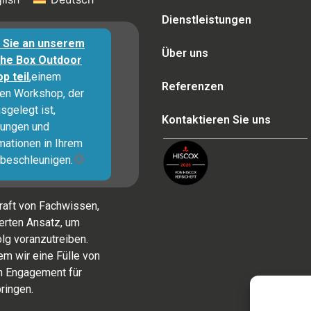
Dienstleistungen
Sie an unserem
Über uns
The Box Outdoor
p teil
,einem
Referenzen
ven Workshop, der
sgelegt ist,
Kontaktieren Sie uns
ungen und
mationen in Ihrem
beschleunigen.
raft von Fachwissen,
rten Ansatz, um
lg voranzutreiben.
m wir eine Fülle von
in Engagement für
ringen.