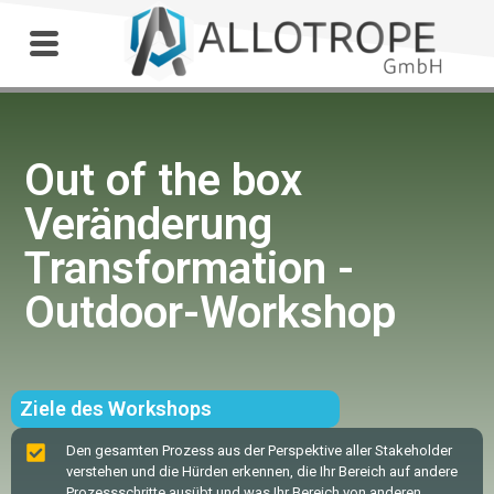
Outdoor Workshop
Out of the box
Veränderung
Transformation -
Outdoor-Workshop
Ziele des Workshops
Den gesamten Prozess aus der Perspektive aller Stakeholder
verstehen und die Hürden erkennen, die Ihr Bereich auf andere
Prozessschritte ausübt und was Ihr Bereich von anderen