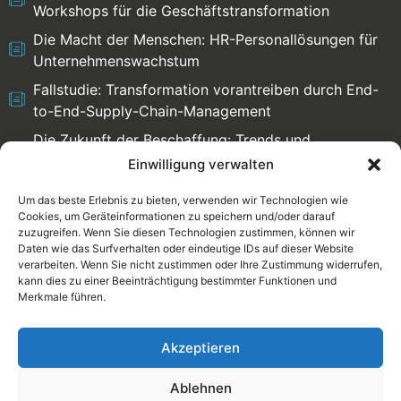
Workshops für die Geschäftstransformation
Die Macht der Menschen: HR-Personallösungen für
Unternehmenswachstum
Fallstudie: Transformation vorantreiben durch End-
to-End-Supply-Chain-Management
Die Zukunft der Beschaffung: Trends und
Herausforderungen
Einwilligung verwalten
Um das beste Erlebnis zu bieten, verwenden wir Technologien wie
Cookies, um Geräteinformationen zu speichern und/oder darauf
zuzugreifen. Wenn Sie diesen Technologien zustimmen, können wir
Select language:
Daten wie das Surfverhalten oder eindeutige IDs auf dieser Website
verarbeiten. Wenn Sie nicht zustimmen oder Ihre Zustimmung widerrufen,
English
Deutsch
kann dies zu einer Beeinträchtigung bestimmter Funktionen und
Merkmale führen.
Rechtliche
Datenschutzrichtlinie
Akzeptieren
Informationen
Ablehnen