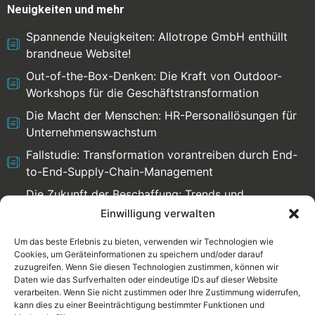
Neuigkeiten und mehr
Spannende Neuigkeiten: Allotrope GmbH enthüllt
brandneue Website!
Out-of-the-Box-Denken: Die Kraft von Outdoor-
Workshops für die Geschäftstransformation
Die Macht der Menschen: HR-Personallösungen für
Unternehmenswachstum
Fallstudie: Transformation vorantreiben durch End-
to-End-Supply-Chain-Management
Die Zukunft der Beschaffung: Trends und
Herausforderungen
Einwilligung verwalten
Um das beste Erlebnis zu bieten, verwenden wir Technologien wie
Cookies, um Geräteinformationen zu speichern und/oder darauf
zuzugreifen. Wenn Sie diesen Technologien zustimmen, können wir
Select language:
Daten wie das Surfverhalten oder eindeutige IDs auf dieser Website
verarbeiten. Wenn Sie nicht zustimmen oder Ihre Zustimmung widerrufen,
English
Deutsch
kann dies zu einer Beeinträchtigung bestimmter Funktionen und