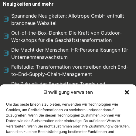
Neuigkeiten und mehr
Spannende Neuigkeiten: Allotrope GmbH enthüllt
brandneue Website!
Out-of-the-Box-Denken: Die Kraft von Outdoor-
Workshops für die Geschäftstransformation
Die Macht der Menschen: HR-Personallösungen für
Unternehmenswachstum
Fallstudie: Transformation vorantreiben durch End-
to-End-Supply-Chain-Management
Die Zukunft der Beschaffung: Trends und
Herausforderungen
Einwilligung verwalten
Um das beste Erlebnis zu bieten, verwenden wir Technologien wie
Cookies, um Geräteinformationen zu speichern und/oder darauf
zuzugreifen. Wenn Sie diesen Technologien zustimmen, können wir
Select language:
Daten wie das Surfverhalten oder eindeutige IDs auf dieser Website
verarbeiten. Wenn Sie nicht zustimmen oder Ihre Zustimmung widerrufen,
English
Deutsch
kann dies zu einer Beeinträchtigung bestimmter Funktionen und