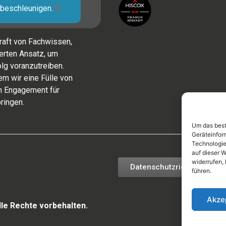
beschleunigen.
raft von Fachwissen,
rten Ansatz, um
lg voranzutreiben.
m wir eine Fülle von
in Engagement für
ringen.
Um das best
Geräteinfor
Technologie
auf dieser 
widerrufen,
Datenschutzrichtlinie
führen.
Akze
lle Rechte vorbehalten.