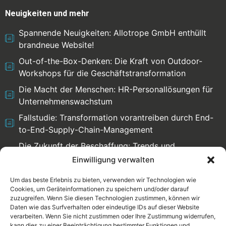
Neuigkeiten und mehr
Spannende Neuigkeiten: Allotrope GmbH enthüllt
brandneue Website!
Out-of-the-Box-Denken: Die Kraft von Outdoor-
Workshops für die Geschäftstransformation
Die Macht der Menschen: HR-Personallösungen für
Unternehmenswachstum
Fallstudie: Transformation vorantreiben durch End-
to-End-Supply-Chain-Management
Die Zukunft der Beschaffung: Trends und
Herausforderungen
Einwilligung verwalten
Um das beste Erlebnis zu bieten, verwenden wir Technologien wie
Cookies, um Geräteinformationen zu speichern und/oder darauf
zuzugreifen. Wenn Sie diesen Technologien zustimmen, können wir
Select language:
Daten wie das Surfverhalten oder eindeutige IDs auf dieser Website
verarbeiten. Wenn Sie nicht zustimmen oder Ihre Zustimmung widerrufen,
English
Deutsch
kann dies zu einer Beeinträchtigung bestimmter Funktionen und