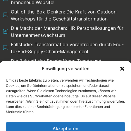
brandneue Website!
Out-of-the-Box-Denken: Die Kraft von Outdoor-
Workshops für die Geschäftstransformation
Die Macht der Menschen: HR-Personallösungen für
Unternehmenswachstum
Fallstudie: Transformation vorantreiben durch End-
to-End-Supply-Chain-Management
Die Zukunft der Beschaffung: Trends und
Herausforderungen
Einwilligung verwalten
Um das beste Erlebnis zu bieten, verwenden wir Technologien wie
Cookies, um Geräteinformationen zu speichern und/oder darauf
zuzugreifen. Wenn Sie diesen Technologien zustimmen, können wir
Select language:
Daten wie das Surfverhalten oder eindeutige IDs auf dieser Website
verarbeiten. Wenn Sie nicht zustimmen oder Ihre Zustimmung widerrufen,
English
Deutsch
kann dies zu einer Beeinträchtigung bestimmter Funktionen und
Merkmale führen.
Rechtliche
Datenschutzrichtlinie
Akzeptieren
Informationen